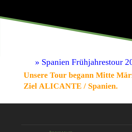
Spanien Frühjahrestour 2
Unsere Tour begann Mitte März
Ziel ALICANTE / Spanien.